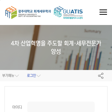
본문 바로가기
주 메뉴 바로가기
4차 산업혁명을 주도할
회계·세무전문가
양성
부가메뉴
로그인
아이디