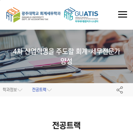
본문 바로가기
주 메뉴 바로가기
4차 산업혁명을 주도할
회계·세무전문가
양성
학과정보
전공트랙
전공트랙