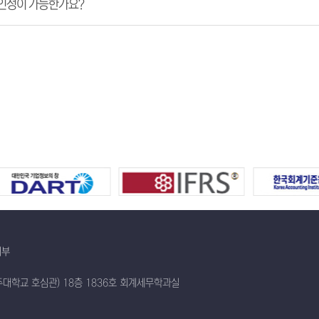
인정이 가능한가요?
거부
대학교 호심관) 18층 1836호 회계세무학과실